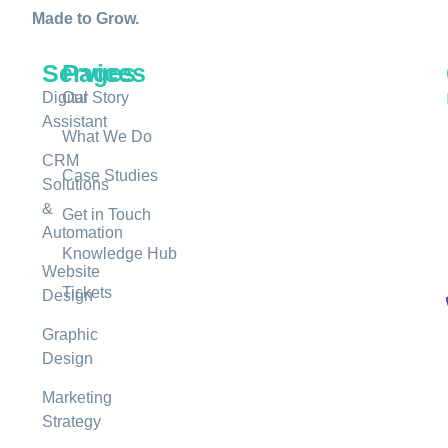
Made to Grow.
Services
Pages
Digital
Our Story
Assistant
What We Do
CRM
Case Studies
Solutions
&
Get in Touch
Automation
Knowledge Hub
Website
Tickets
Design
Graphic
Design
Marketing
Strategy